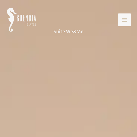
Ir
al
contenido
Suite We&Me